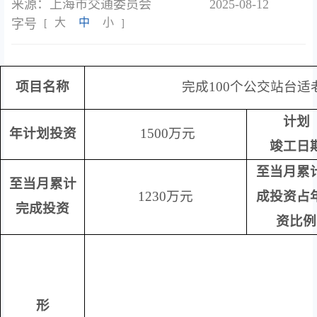
来源：上海市交通委员会
2025-08-12
大
中
小
字号
[
]
项目名称
完成
100
个公交站台适
计划
年计划投资
1500
万元
竣工日
至当月累
至当月累计
1230
万元
成投资占
完成投资
资比例
形