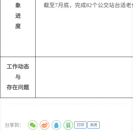
截至
7
月底
，
完成
82
个公交站台适老
象
进
度
工作动态
与
存在问题
分享到：
打印
关闭