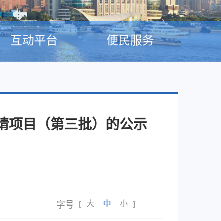
互动平台
便民服务
申请项目（第三批）的公示
大
中
小
字号
[
]