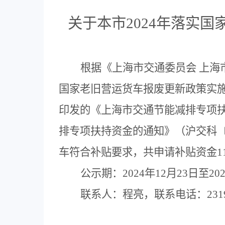
关于本市
2024
年落实国
根据
《上海市交通委员会
上海
国家老旧营运货车报废更新政策实
印发的《上海市交通节能减排专项
排专项扶持资金的通知》
（
沪交科
车
符合补贴要求，共申请补贴资金
1
公示期：
20
24
年
12
月
23
日至
20
联系人：
程亮，
联系电话：
231