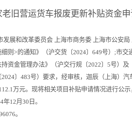
家老旧营运货车报废更新补贴资金
申
市发展和改革委员会
上海市商务委
上海市公安局
施细则
>
的通知》（沪交货〔
2024
〕
64
9
号）
;
市交
扶持资金管理办法》（沪交行规〔
20
22
〕
5
号）及
〔
2024
〕
483
号
）
要求，经审核，
迦辰（上海）汽
112.1
万元。现将相关项目补贴申请情况进行公示
24
年
12
月
30
日。
96076
。