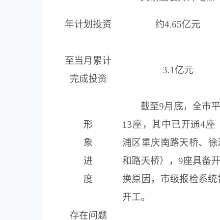
年计划投资
约
4.65
亿元
至当月累计
3.1
亿
元
完成投资
截至
9
月
底，
全市
形
13
座
，其中已开通
4
座
象
浦区重庆南路天桥
、徐
进
和路天桥），
9
座具备
度
换原因，市级报检系统
开工。
存在问题