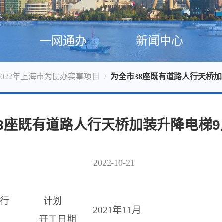
一网通办
新闻中心
2022年上海市为民办实事项目
为全市38座既有道路人行天桥
8座既有道路人行天桥加装升降电梯
2022-10-21
行
计划
2021
年
11
月
开工日期