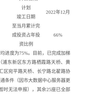
计划
2022
年
12
月
竣工日期
至当月累计完
成投资占年投
66
%
资比例
平均进度为
75%
。
目前，
已完成加梯
（
浦东新区东方路栖霞路天桥、黄
汇区宛平路天桥、长宁路北翟路协
开通条件（因市大数据中心服务器更
暂时无法申报），其余
25
座已全部