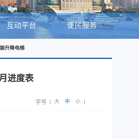
互动平台
便民服务
加装升降电梯
9月进度表
大
中
小
字号
[
]