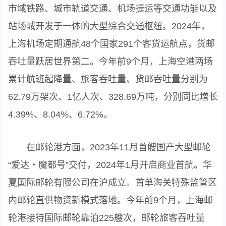
市域铁路、城市轨道交通、机场捷运等交通功能以及
站场城开发于一体的大型综合交通枢纽。2024年，
上海机场定期通航48个国家291个客货运航点，货邮
吞吐量跃居世界第二。今年前9个月，上海空港两场
累计航班起降量、旅客吞吐量、货邮吞吐量分别为
62.79万架次、1亿人次、328.69万吨，分别同比增长
4.39%、8.04%、6.72%。
在邮轮港方面，2023年11月首艘国产大型邮轮
“爱达・魔都号”交付，2024年1月开启商业首航。华
夏国际邮轮有限公司在沪成立。首单海关特殊监管区
内邮轮直供物资新模式落地。今年前9个月，上海邮
轮港接待国际邮轮靠泊225艘次，邮轮旅客吞吐量