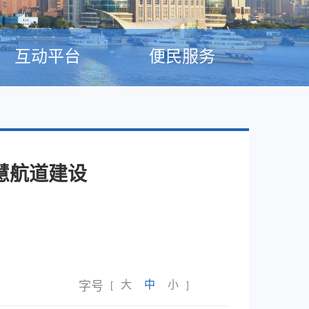
互动平台
便民服务
慧航道建设
大
中
小
字号
[
]