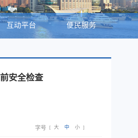
互动平台
便民服务
前安全检查
大
中
小
字号
[
]