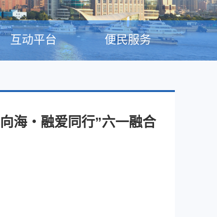
互动平台
便民服务
向海・融爱同行”六一融合