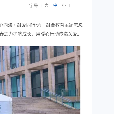
大
中
小
字号
[
]
心向海・融爱同行”六一融合教育主题志愿
青春之力护航成长，用暖心行动传递关爱。