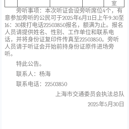
室
旁听事项：本次听证会设旁听席位
4
个，有
意参加旁听的公民可于
202
5
年
6
月
11
日上午
9:30
至
16
：
30
拨打电话
22503850
报名，额满为止。报名
人员请提供姓名、性别、工作单位和联系电
话，并将身份证复印件传真至
22503850
。旁听
人员请于听证会开始前持身份证原件进场旁
听。
特此公告。
联系人：杨海
联系电话：
22503850
上海市交通委员会执法总队
202
5
年
5
月
30
日