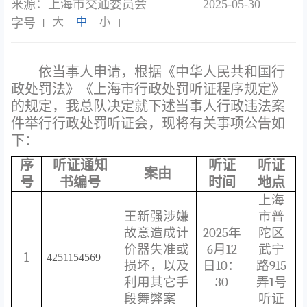
来源：上海市交通委员会
2025-05-30
大
中
小
字号
[
]
依当事人申请，根据《中华人民共和国行
政处罚法》《上海市行政处罚听证程序规定》
的规定，我总队决定就下述当事人行政违法案
件举行行政处罚听证会，现将有关事项公告如
下：
序
听证通知
听证
听证
案由
号
书编号
时间
地点
上海
王新强
涉嫌
市普
故意造成计
202
5
年
陀区
价器失准或
6
月
12
武宁
1
4251154569
损坏，以及
日
10
：
路
915
利用其它手
30
弄
1
号
段舞弊案
听证