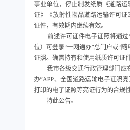
事业单位
，
停止制发纸质《道路运
证》《放射性物品道路运输许可证
证件，有效期内继续有效。
前述许可证件电子证照将通过
位）
可登录
“
一网通办
”
总门户或
“
随
证照。确需持有和使用纸质许可证
我
市各级交通行政管理部门应
办
”APP
、全国道路运输电子证照亮
打印的电子证照等亮证行为的合规
特此公告。