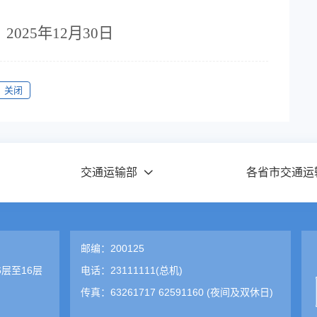
25
年
12
月
30
日
关闭
交通运输部
各省市交通运
邮编：200125
层至16层
电话：23111111(总机)
传真：63261717 62591160 (夜间及双休日)